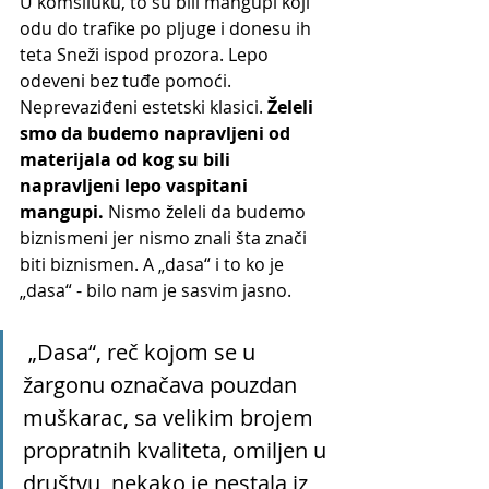
U komšiluku, to su bili mangupi koji 
odu do trafike po pljuge i donesu ih 
teta Sneži ispod prozora. Lepo 
odeveni bez tuđe pomoći. 
Neprevaziđeni estetski klasici. 
Želeli 
smo da budemo napravljeni od 
materijala od kog su bili 
napravljeni lepo vaspitani 
mangupi. 
Nismo želeli da budemo 
biznismeni jer nismo znali šta znači 
biti biznismen. A „dasa“ i to ko je 
„dasa“ - bilo nam je sasvim jasno.
 „Dasa“, reč kojom se u 
žargonu označava pouzdan 
muškarac, sa velikim brojem 
propratnih kvaliteta, omiljen u 
društvu, nekako je nestala iz 