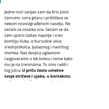
Jedne noći sanjao sam da Kris plovi 
čamcem, svira gitaru i približava se 
nekom novoizgrađenom naselju. Ne 
sećam se ostatka sna. Sećam se da 
sam ujutro izašao napolje i sreo 
komšiju Vuka, iz Kursuline ulice, 
srednjoškolca, ljubaznog i naočitog 
momka. Nas dvojica uglavnom 
razgovaramo o kik-boksu i tome kako 
mu je na treninzima. To smo radili i 
tog jutra. 
U priču često umetne 
svoje stričeve i ujake, u kontekstu 
nečeg zanimljivog - uzgajanja pasa 
ili skakanja iz aviona.
Vuk je vižljast i hoda utemeljeno, bez 
žurbe. Srećemo se dok šetamo pse. 