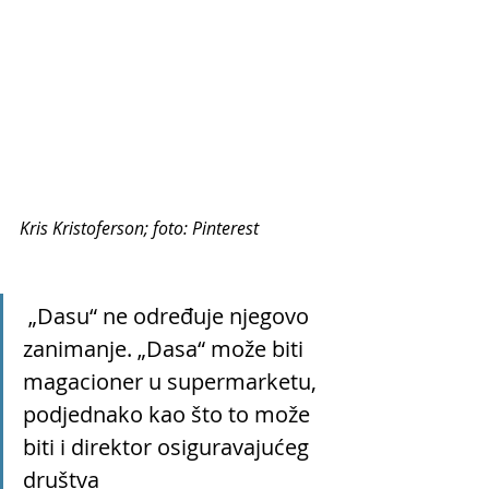
Kris Kristoferson; foto: Pinterest
 „Dasu“ ne određuje njegovo 
zanimanje. „Dasa“ može biti 
magacioner u supermarketu, 
podjednako kao što to može 
biti i direktor osiguravajućeg 
društva