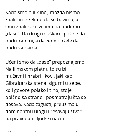
Kada smo bili klinci, možda nismo 
znali čime želimo da se bavimo, ali 
smo znali kako želimo da budemo 
„dase“. Da drugi muškarci požele da 
budu kao mi, a da žene požele da 
budu sa nama.
Učeni smo da „dase“ prepoznajemo. 
Na filmskom platnu to su bili 
muževni i hrabri likovi, jaki kao 
Gibraltarska stena, sigurni u sebe, 
koji govore polako i tiho, stoje 
obično sa strane i posmatraju šta se 
dešava. Kada zagusti, preuzimaju 
dominantnu ulogu i rešavaju stvar 
na pravedan i ljudski način.