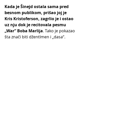
Kada je Šinejd ostala sama pred 
besnom publikom, prišao joj je 
Kris Kristoferson, zagrlio je i ostao 
uz nju dok je recitovala pesmu 
„War“ Boba Marlija
. Tako je pokazao 
šta znači biti džentlmen i „dasa“.