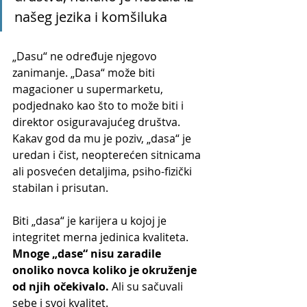
našeg jezika i komšiluka
„Dasu“ ne određuje njegovo 
zanimanje. „Dasa“ može biti 
magacioner u supermarketu, 
podjednako kao što to može biti i 
direktor osiguravajućeg društva. 
Kakav god da mu je poziv, „dasa“ je 
uredan i čist, neopterećen sitnicama 
ali posvećen detaljima, psiho-fizički 
stabilan i prisutan.
Biti „dasa“ je karijera u kojoj je 
integritet merna jedinica kvaliteta. 
Mnoge „dase“ nisu zaradile 
onoliko novca koliko je okruženje 
od njih očekivalo.
 Ali su sačuvali 
sebe i svoj kvalitet.