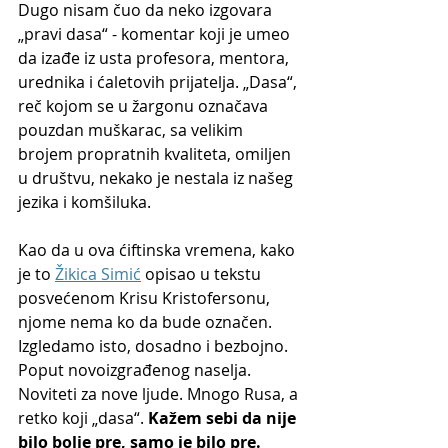
Dugo nisam čuo da neko izgovara 
„pravi dasa“ - komentar koji je umeo 
da izađe iz usta profesora, mentora, 
urednika i ćaletovih prijatelja. „Dasa“, 
reč kojom se u žargonu označava 
pouzdan muškarac, sa velikim 
brojem propratnih kvaliteta, omiljen 
u društvu, nekako je nestala iz našeg 
jezika i komšiluka.
Kao da u ova ćiftinska vremena, kako 
je to 
Žikica Simić
 opisao u tekstu 
posvećenom Krisu Kristofersonu, 
njome nema ko da bude označen. 
Izgledamo isto, dosadno i bezbojno. 
Poput novoizgrađenog naselja. 
Noviteti za nove ljude. Mnogo Rusa, a 
retko koji „dasa“. 
Kažem sebi da nije 
bilo bolje pre, samo je bilo pre.