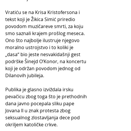
Vratiću se na Krisa Kristofersona i 
tekst koji je Žikica Simić priredio 
povodom muzičareve smrti, za koju 
smo saznali krajem prošlog meseca. 
Ono što najbolje ilustruje njegovo 
moralno ustrojstvo i to koliki je 
„dasa“ bio jeste nesvakidašnji gest 
podrške Šinejd O’Konor, na koncertu 
koji je održan povodom jednog od 
Dilanovih jubileja.
Publika je glasno izviždala irsku 
pevačicu zbog toga što je prethodnih 
dana javno pocepala sliku pape 
Jovana II u znak protesta zbog 
seksualnog zlostavljanja dece pod 
okriljem katoličke crkve.