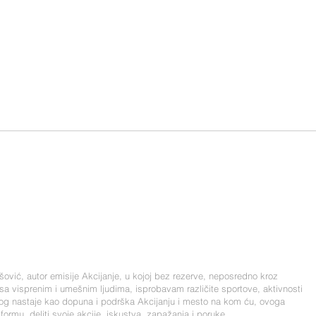
ović, autor emisije Akcijanje, u kojoj bez rezerve, neposredno kroz
 sa visprenim i umešnim ljudima, isprobavam različite sportove, aktivnosti
blog nastaje kao dopuna i podrška Akcijanju i mesto na kom ću, ovoga
formu, deliti svoje akcije, iskustva, zapažanja i poruke.