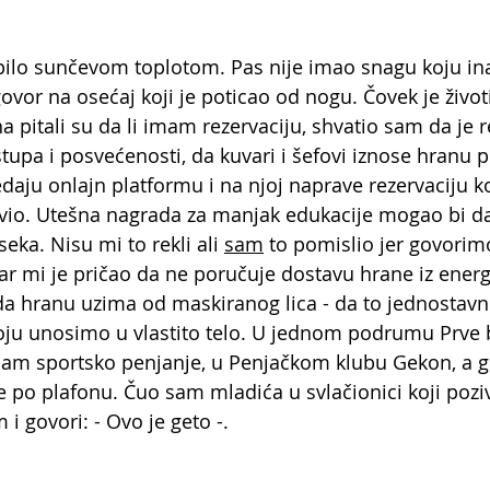
ilo sunčevom toplotom. Pas nije imao snagu koju ina
ovor na osećaj koji je poticao od nogu. Čovek je životi
 pitali su da li imam rezervaciju, shvatio sam da je r
stupa i posvećenosti, da kuvari i šefovi iznose hranu p
edaju onlajn platformu i na njoj naprave rezervaciju k
vio. Utešna nagrada za manjak edukacije mogao bi d
eka. Nisu mi to rekli ali 
sam
 to pomislio jer govorim
gar mi je pričao da ne poručuje dostavu hrane iz energ
da hranu uzima od maskiranog lica - da to jednostavn
koju unosimo u vlastito telo. U jednom podrumu Prve
 sam sportsko penjanje, u Penjačkom klubu Gekon, a 
g
će po plafonu. Čuo sam mladića u svlačionici koji pozi
i govori: - Ovo je geto -.