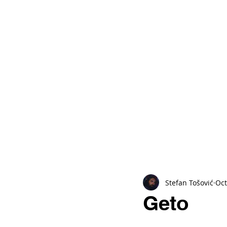
Stefan Tošović
Oct
Geto