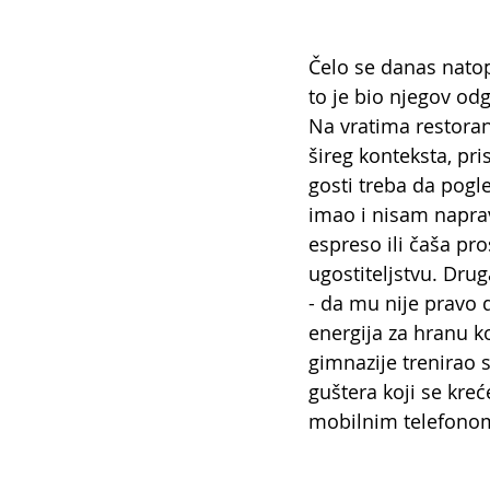
Čelo se danas natop
to je bio njegov odg
Na vratima restorana
šireg konteksta, pri
gosti treba da pogl
imao i nisam napra
espreso ili čaša pros
ugostiteljstvu. Dru
- da mu nije pravo 
energija za hranu 
gimnazije trenirao
guštera koji se kre
mobilnim telefonom 