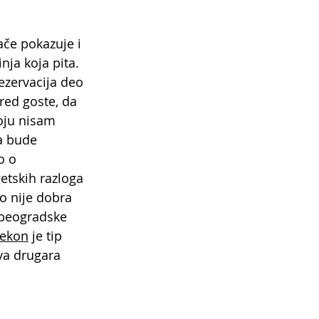
če pokazuje i 
nja koja pita. 
ezervacija deo 
red goste, da 
oju nisam 
a bude 
o o 
etskih razloga 
o nije dobra 
 beogradske 
ekon
 je tip 
va drugara 