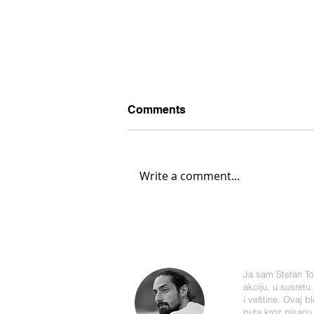
Comments
Česma
Write a comment...
Ja sam Stefan Toš
akciju, u susretu
i veštine. Ovaj 
puta kroz pisanu 