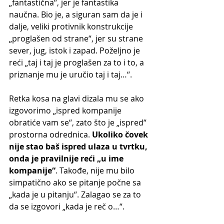
„fantastična“, jer je fantastika 
naučna. Bio je, a siguran sam da je i 
dalje, veliki protivnik konstrukcije 
„proglašen od strane“, jer su strane 
sever, jug, istok i zapad. Poželjno je 
reći „taj i taj je proglašen za to i to, a 
priznanje mu je uručio taj i taj…“.
Retka kosa na glavi dizala mu se ako 
izgovorimo „ispred kompanije 
obratiće vam se“, zato što je „ispred“ 
prostorna odrednica. 
Ukoliko čovek 
nije stao baš ispred ulaza u tvrtku, 
onda je pravilnije reći „u ime 
kompanije“
. Takođe, nije mu bilo 
simpatično ako se pitanje počne sa 
„kada je u pitanju“. Zalagao se za to 
da se izgovori „kada je reč o…“.