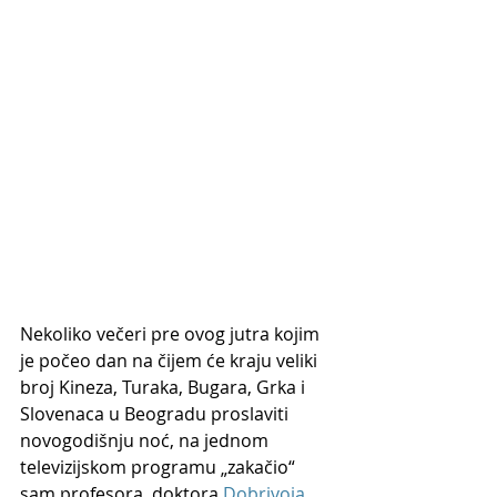
Nekoliko večeri pre ovog jutra kojim 
je počeo dan na čijem će kraju veliki 
broj Kineza, Turaka, Bugara, Grka i 
Slovenaca u Beogradu proslaviti 
novogodišnju noć, na jednom 
televizijskom programu „zakačio“ 
sam profesora, doktora 
Dobrivoja 