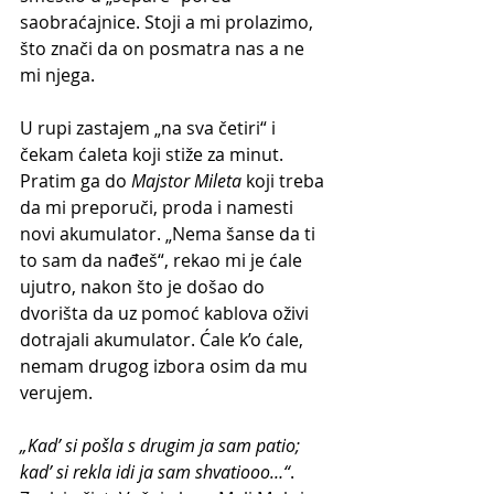
saobraćajnice. Stoji a mi prolazimo, 
što znači da on posmatra nas a ne 
mi njega.
U rupi zastajem „na sva četiri“ i 
čekam ćaleta koji stiže za minut. 
Pratim ga do 
Majstor Mileta
 koji treba 
da mi preporuči, proda i namesti 
novi akumulator. „Nema šanse da ti 
to sam da nađeš“, rekao mi je ćale 
ujutro, nakon što je došao do 
dvorišta da uz pomoć kablova oživi 
dotrajali akumulator. Ćale k’o ćale, 
nemam drugog izbora osim da mu 
verujem.
„Kad’ si pošla s drugim ja sam patio; 
kad’ si rekla idi ja sam shvatiooo…“
. 