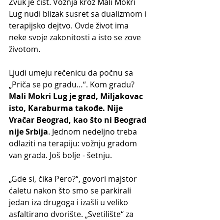
Zvuk je čist. Vožnja kroz Mali Mokri 
Lug nudi blizak susret sa dualizmom i 
terapijsko dejtvo. Ovde život ima 
neke svoje zakonitosti a isto se zove 
životom.
Ljudi umeju rečenicu da počnu sa 
„Priča se po gradu…“. Kom gradu? 
Mali Mokri Lug je grad, Miljakovac 
isto, Karaburma takođe. Nije 
Vračar Beograd, kao što ni Beograd 
nije Srbija
. Jednom nedeljno treba 
odlaziti na terapiju: vožnju gradom 
van grada. Još bolje - šetnju.
„Gde si, čika Pero?“, govori majstor 
ćaletu nakon što smo se parkirali 
jedan iza drugoga i izašli u veliko 
asfaltirano dvorište. „Svetilište“ za 