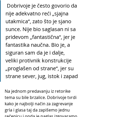
 Dobrivoje je često govorio da 
nije adekvatno reći „sjajna 
utakmica“, zato što je sjano 
sunce. Nije bio saglasan ni sa 
pridevom „fantastična“, jer je 
fantastika naučna. Bio je, a 
siguran sam da je i dalje, 
veliki protivnik konstrukcije 
„proglašen od strane“, jer su 
strane sever, jug, istok i zapad
Na jednom predavanju iz retorike 
tema su bile brzalice. Dobrivoje tvrdi 
kako je najbolji način za zagrevanje 
grla i glasa taj da zapišemo jednu 
rečenicu i onda je naglas izgovaramo 