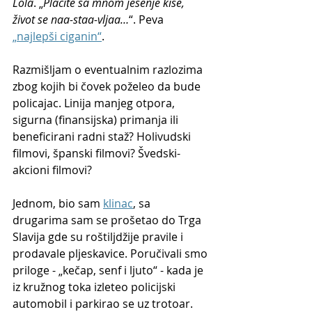
Lola
. „
Plačite sa mnom jesenje kiše, 
život se naa-staa-vljaa…
“. Peva 
„najlepši ciganin“
.
Razmišljam o eventualnim razlozima 
zbog kojih bi čovek poželeo da bude 
policajac. Linija manjeg otpora, 
sigurna (finansijska) primanja ili 
beneficirani radni staž? Holivudski 
filmovi, španski filmovi? Švedski-
akcioni filmovi?
Jednom, bio sam 
klinac
, sa 
drugarima sam se prošetao do Trga 
Slavija gde su roštiljdžije pravile i 
prodavale pljeskavice. Poručivali smo 
priloge - „kečap, senf i ljuto“ - kada je 
iz kružnog toka izleteo policijski 
automobil i parkirao se uz trotoar. 