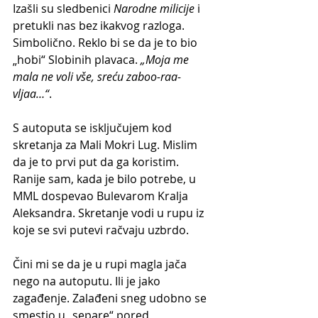
Izašli su sledbenici 
Narodne milicije
 i 
pretukli nas bez ikakvog razloga. 
Simbolično. Reklo bi se da je to bio 
„hobi“ Slobinih plavaca. 
„Moja me 
mala ne voli vše, sreću zaboo-raa-
vljaa…“
.
S autoputa se isključujem kod 
skretanja za Mali Mokri Lug. Mislim 
da je to prvi put da ga koristim. 
Ranije sam, kada je bilo potrebe, u 
MML dospevao Bulevarom Kralja 
Aleksandra. Skretanje vodi u rupu iz 
koje se svi putevi račvaju uzbrdo.
Čini mi se da je u rupi magla jača 
nego na autoputu. Ili je jako 
zagađenje. Zalađeni sneg udobno se 
smestio u „separe“ pored 