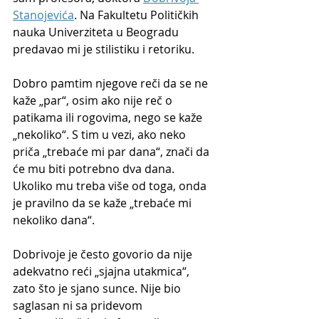
Stanojevića
. Na Fakultetu Političkih 
nauka Univerziteta u Beogradu 
predavao mi je stilistiku i retoriku.
Dobro pamtim njegove reči da se ne 
kaže „par“, osim ako nije reč o 
patikama ili rogovima, nego se kaže 
„nekoliko“. S tim u vezi, ako neko 
priča „trebaće mi par dana“, znači da 
će mu biti potrebno dva dana. 
Ukoliko mu treba više od toga, onda 
je pravilno da se kaže „trebaće mi 
nekoliko dana“.
Dobrivoje je često govorio da nije 
adekvatno reći „sjajna utakmica“, 
zato što je sjano sunce. Nije bio 
saglasan ni sa pridevom 