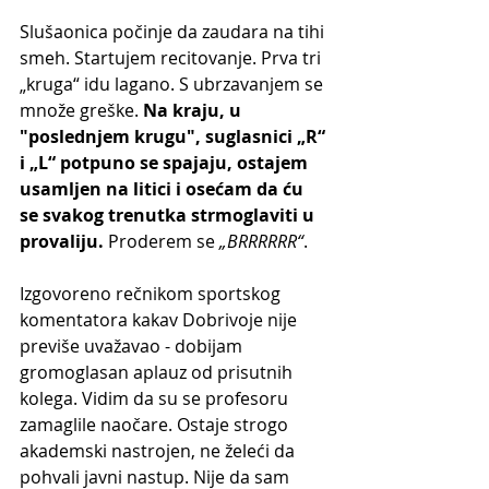
Slušaonica počinje da zaudara na tihi 
smeh. Startujem recitovanje. Prva tri 
„kruga“ idu lagano. S ubrzavanjem se 
množe greške. 
Na kraju, u 
"poslednjem krugu", suglasnici „R“ 
i „L“ potpuno se spajaju, ostajem 
usamljen na litici i osećam da ću 
se svakog trenutka strmoglaviti u 
provaliju.
 Proderem se 
„BRRRRRR“
.
Izgovoreno rečnikom sportskog 
komentatora kakav Dobrivoje nije 
previše uvažavao - dobijam 
gromoglasan aplauz od prisutnih 
kolega. Vidim da su se profesoru 
zamaglile naočare. Ostaje strogo 
akademski nastrojen, ne želeći da 
pohvali javni nastup. Nije da sam 