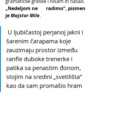
gramatičke greške i nisam ih našao. 
„Nedeljom ne       radimo“, pismen 
je 
Majstor Mile
.
 U ljubičastoj perjanoj jakni i 
šarenim čarapama koje 
zauzimaju prostor između 
ranfle duboke trenerke i 
patika sa penastim đonom, 
stojim na sredini „svetilišta“ 
kao da sam promašio hram