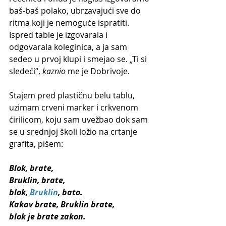
baš-baš polako, ubrzavajući sve do 
ritma koji je nemoguće ispratiti. 
Ispred table je izgovarala i 
odgovarala koleginica, a ja sam 
sedeo u prvoj klupi i smejao se. „Ti si 
sledeći“, 
kaznio
 me je Dobrivoje.
Stajem pred plastičnu belu tablu, 
uzimam crveni marker i crkvenom 
ćirilicom, koju sam uvežbao dok sam 
se u srednjoj školi ložio na crtanje 
grafita, pišem:
Blok, brate,
Bruklin, brate,
blok, 
Bruklin
, bato.
Kakav brate, Bruklin brate,
blok je brate zakon.