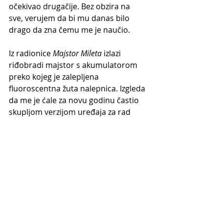
očekivao drugačije. Bez obzira na 
sve, verujem da bi mu danas bilo 
drago da zna čemu me je naučio.
Iz radionice 
Majstor Mileta
 izlazi 
riđobradi majstor s akumulatorom 
preko kojeg je zalepljena 
fluoroscentna žuta nalepnica. Izgleda 
da me je ćale za novu godinu častio 
skupljom verzijom uređaja za rad 
elektronskih elemenata automobila. 
„Evo, sad ćemo, brzinski, samo ova 
dva šrafa i gotovo“.
Mladi ali očito snažni sledbenik 
„svetilišta“ za akumulatore rutinirano 
vadi stari i na njegovo mesto stavlja 
novi. „Pali“, kaže, „i nemoj da gasiš“, 
dodaje. 
Honda
 reaguje „na pola 