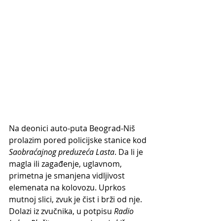
Na deonici auto-puta Beograd-Niš 
prolazim pored policijske stanice kod 
Saobraćajnog preduzeća
Lasta
. Da li je 
magla ili zagađenje, uglavnom, 
primetna je smanjena vidljivost 
elemenata na kolovozu. Uprkos 
mutnoj slici, zvuk je čist i brži od nje. 
Dolazi iz zvučnika, u potpisu 
Radio 