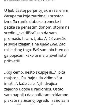
U ljubičastoj perjanoj jakni i šarenim 
čarapama koje zauzimaju prostor 
između ranfle duboke trenerke i 
patika sa penastim đonom, stojim na 
sredini „svetilišta“ kao da sam 
promašio hram. Ljuba Aličić završio 
je svoje izlaganje na 
Radio Lola. 
Žao 
mi je zbog toga. Baš sam bio hteo da 
ga pojačam kako bi me u „svetilištu“ 
prihvatili.
„Koji ćemo, nešto skuplje ili…“, pita 
majstor. „Pa, hajde da vidimo šta 
imaš…“, kaže ćale. Njih dvojica 
zajedno uđoše u radionicu. Ostao 
sam napolju da analiziram reklamne 
plakate na žičanoj ogradi. Tražio sam 