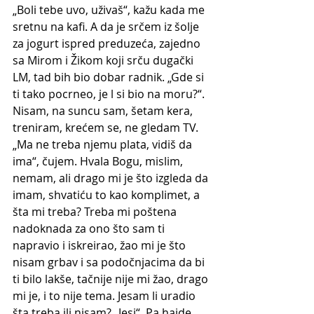
„Boli tebe uvo, uživaš“, kažu kada me 
sretnu na kafi. A da je srčem iz šolje 
za jogurt ispred preduzeća, zajedno 
sa Mirom i Žikom koji srču dugački 
LM, tad bih bio dobar radnik. „Gde si 
ti tako pocrneo, je l si bio na moru?“. 
Nisam, na suncu sam, šetam kera, 
treniram, krećem se, ne gledam TV. 
„Ma ne treba njemu plata, vidiš da 
ima“, čujem. Hvala Bogu, mislim, 
nemam, ali drago mi je što izgleda da 
imam, shvatiću to kao komplimet, a 
šta mi treba? Treba mi poštena 
nadoknada za ono što sam ti 
napravio i iskreirao, žao mi je što 
nisam grbav i sa podočnjacima da bi 
ti bilo lakše, tačnije nije mi žao, drago 
mi je, i to nije tema. Jesam li uradio 
šta treba ili nisam? „Jesi“. Pa hajde 