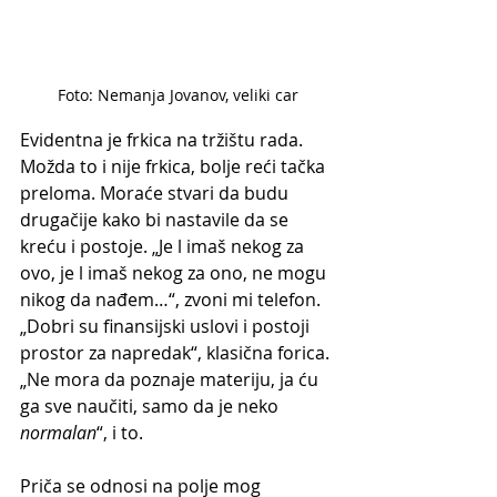
Foto: Nemanja Jovanov, veliki car
Evidentna je frkica na tržištu rada. 
Možda to i nije frkica, bolje reći tačka 
preloma. Moraće stvari da budu 
drugačije kako bi nastavile da se 
kreću i postoje. „Je l imaš nekog za 
ovo, je l imaš nekog za ono, ne mogu 
nikog da nađem…“, zvoni mi telefon. 
„Dobri su finansijski uslovi i postoji 
prostor za napredak“, klasična forica. 
„Ne mora da poznaje materiju, ja ću 
ga sve naučiti, samo da je neko 
normalan
“, i to. 
Priča se odnosi na polje mog 