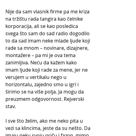
Nije da sam vlasnik firme pa me kriza 
na tržištu rada tangira kao čelnike 
korporacija, ali se kao posledica 
svega što sam do sad radio dogodilo 
to da sad imam neke mlade ljude koji 
rade sa mnom – novinare, dizajnere, 
montažere – pa mi je ova tema 
zanimljiva. Neću da kažem kako 
imam ljude koji rade za mene, jer ne 
verujem u vertikalu nego u 
horizontalu, zajedno smo u igri i 
širimo se na više polja. Ja mogu da 
preuzmem odgovornost. Rejverski 
stav. 
I sve što želim, ako me neko pita u 
vezi sa klincima, jeste da su nešto. Da 
imaju neku svoju priču i fazon, mimo 