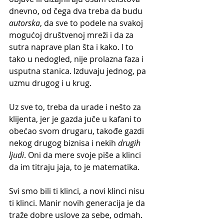
dnevno, od čega dva treba da budu 
autorska
, da sve to podele na svakoj 
mogućoj društvenoj mreži i da za 
sutra naprave plan šta i kako. I to 
tako u nedogled, nije prolazna faza i 
usputna stanica. Izduvaju jednog, pa 
uzmu drugog i u krug.
Uz sve to, treba da urade i nešto za 
klijenta, jer je gazda juče u kafani to 
obećao svom drugaru, takođe gazdi 
nekog drugog biznisa i nekih 
drugih 
ljudi
. Oni da mere svoje piše a klinci 
da im titraju jaja, to je matematika.
Svi smo bili ti klinci, a novi klinci nisu 
ti klinci. Manir novih generacija je da 
traže dobre uslove za sebe, odmah. 