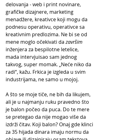
delovanja - web i print novinare, 
grafičke dizajnere, marketing 
menadžere, kreativce koji mogu da 
podnesu operativu, operativce sa 
kreativnim predlozima. Ne bi se od 
mene moglo očekivati da 
završim
inženjera za bespilotne letelice, 
mada intervjuisao sam jednog 
takvog, super momak. „Neće niko da 
radi“, kažu. Frkica je izgleda u svim 
industrijama, ne samo u mojoj.
A što se moje tiče, ne bih da likujem, 
ali je u najmanju ruku pravedno što 
je balon počeo da puca. Do te mere 
se pretegao da nije mogao više da 
izdrži čitav. Koji balon? Onaj gde klinci 
za 35 hijada dinara imaju normu da 
objave ili dizajniraju osam tekstova 