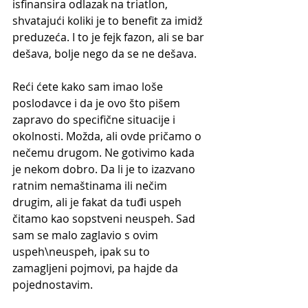
isfinansira odlazak na triatlon, 
shvatajući koliki je to benefit za imidž 
preduzeća. I to je fejk fazon, ali se bar 
dešava, bolje nego da se ne dešava.
Reći ćete kako sam imao loše 
poslodavce i da je ovo što pišem 
zapravo do specifične situacije i 
okolnosti. Možda, ali ovde pričamo o 
nečemu drugom. Ne gotivimo kada 
je nekom dobro. Da li je to izazvano 
ratnim nemaštinama ili nečim 
drugim, ali je fakat da tuđi uspeh 
čitamo kao sopstveni neuspeh. Sad 
sam se malo zaglavio s ovim 
uspeh\neuspeh, ipak su to 
zamagljeni pojmovi, pa hajde da 
pojednostavim.