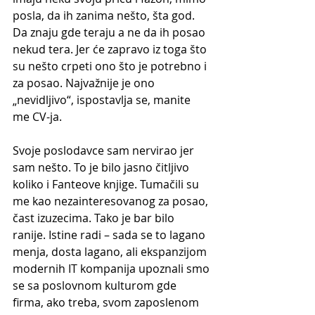
posla, da ih zanima nešto, šta god. 
Da znaju gde teraju a ne da ih posao 
nekud tera. Jer će zapravo iz toga što 
su nešto crpeti ono što je potrebno i 
za posao. Najvažnije je ono 
„nevidljivo“, ispostavlja se, manite 
me CV-ja.
Svoje poslodavce sam nervirao jer 
sam nešto. To je bilo jasno čitljivo 
koliko i Fanteove knjige. Tumačili su 
me kao nezainteresovanog za posao, 
čast izuzecima. Tako je bar bilo 
ranije. Istine radi – sada se to lagano 
menja, dosta lagano, ali ekspanzijom 
modernih IT kompanija upoznali smo 
se sa poslovnom kulturom gde 
firma, ako treba, svom zaposlenom 