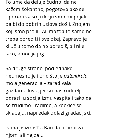
To ume da deluje čudno, da ne 
kažem šokantno, pogotovo ako se 
uporedi sa solju koju smo mi pojeli 
da bi do dobrih uslova došli. Znojem 
koji smo prolili. Ali možda to samo ne 
treba porediti i sve okej. Zapravo je 
ključ u tome da ne porediš, ali nije 
lako, emocije jbg.
Sa druge strane, podjednako 
neumesno je i ono što je 
patentirala
moja generacija – zarađivala 
gazdama lovu, jer su nas roditelji 
odrasli u socijalizmu vaspitali tako da 
se trudimo i radimo, a kockice se 
sklapaju, napredak dolazi gradacijski.
Istina je između. Kao da trčimo za 
njom, ali hajde…