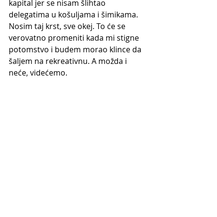
kapital jer se nisam šlihtao 
delegatima u košuljama i šimikama. 
Nosim taj krst, sve okej. To će se 
verovatno promeniti kada mi stigne 
potomstvo i budem morao klince da 
šaljem na rekreativnu. A možda i 
neće, videćemo.
Da vas ne davim mnogo, jasno vam 
je. Čak je ona paušalna odredba da 
gazdama ne odgovara da budeš bolji 
od njih, na našem tržištu, jako često 
tačna i potvrđena. Naravno, život ti 
nanese i velike face, pa onda skontaš 
da velike face gotive kada je drugima 
dobro, ali to su samo velike face. Ne 
bi bilo zabavno da su svi face, onda 
ne bismo znali ko je faca.