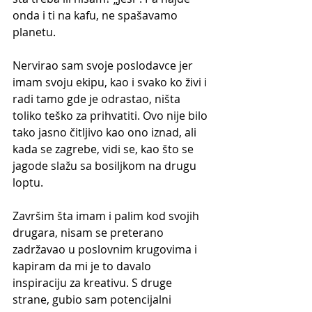
onda i ti na kafu, ne spašavamo 
planetu.
Nervirao sam svoje poslodavce jer 
imam svoju ekipu, kao i svako ko živi i 
radi tamo gde je odrastao, ništa 
toliko teško za prihvatiti. Ovo nije bilo 
tako jasno čitljivo kao ono iznad, ali 
kada se zagrebe, vidi se, kao što se 
jagode slažu sa bosiljkom na drugu 
loptu. 
Završim šta imam i palim kod svojih 
drugara, nisam se preterano 
zadržavao u poslovnim krugovima i 
kapiram da mi je to davalo 
inspiraciju za kreativu. S druge 
strane, gubio sam potencijalni 