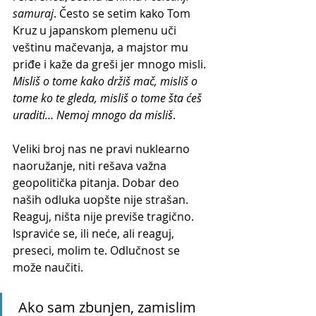
samuraj
. Često se setim kako Tom 
Kruz u japanskom plemenu uči 
veštinu mačevanja, a majstor mu 
priđe i kaže da greši jer mnogo misli. 
Misliš o tome kako držiš mač, misliš o 
tome ko te gleda, misliš o tome šta ćeš 
uraditi… Nemoj mnogo da misliš
. 
Veliki broj nas ne pravi nuklearno 
naoružanje, niti rešava važna 
geopolitička pitanja. Dobar deo 
naših odluka uopšte nije strašan. 
Reaguj, ništa nije previše tragično. 
Ispraviće se, ili neće, ali reaguj, 
preseci, molim te. Odlučnost se 
može naučiti.
 Ako sam zbunjen, zamislim 