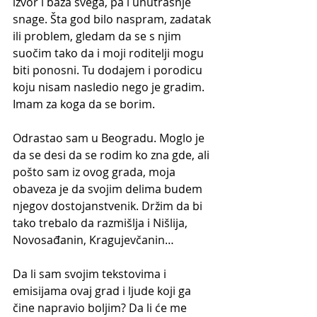
izvor i baza svega, pa i unutrašnje 
snage. Šta god bilo naspram, zadatak 
ili problem, gledam da se s njim 
suočim tako da i moji roditelji mogu 
biti ponosni. Tu dodajem i porodicu 
koju nisam nasledio nego je gradim. 
Imam za koga da se borim.
Odrastao sam u Beogradu. Moglo je 
da se desi da se rodim ko zna gde, ali 
pošto sam iz ovog grada, moja 
obaveza je da svojim delima budem 
njegov dostojanstvenik. Držim da bi 
tako trebalo da razmišlja i Nišlija, 
Novosađanin, Kragujevčanin…
Da li sam svojim tekstovima i 
emisijama ovaj grad i ljude koji ga 
čine napravio boljim? Da li će me 