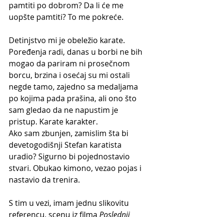
pamtiti po dobrom? Da li će me 
uopšte pamtiti? To me pokreće. 
Detinjstvo mi je obeležio karate. 
Poređenja radi, danas u borbi ne bih 
mogao da pariram ni prosečnom 
borcu, brzina i osećaj su mi ostali 
negde tamo, zajedno sa medaljama 
po kojima pada prašina, ali ono što 
sam gledao da ne napustim je 
pristup. Karate karakter. 
Ako sam zbunjen, zamislim šta bi 
devetogodišnji Stefan karatista 
uradio? Sigurno bi pojednostavio 
stvari. Obukao kimono, vezao pojas i 
nastavio da trenira.
S tim u vezi, imam jednu slikovitu 
referencu, scenu iz filma 
Poslednji 