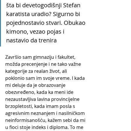
šta bi devetogodišnji Stefan 
karatista uradio? Sigurno bi 
pojednostavio stvari. Obukao 
kimono, vezao pojas i 
nastavio da trenira
Završio sam gimnaziju i fakultet, 
možda precenjenje i ne tako važne 
kategorije za realan život, ali 
poklonio sam im svoje vreme. I kada 
mi deluje da je obrazovanje 
obezvređeno, kada ka meni ide 
nezaustavljiva lavina provincijelne 
brzopletosti, kada imam posla s 
agresivnim neznanjem i nasilničkom 
neinformisanošću, kažem sebi da mi 
u fioci stoje indeks i diploma. To me 