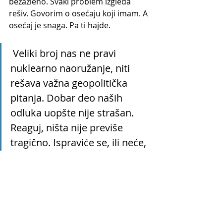
bezazleno. Svaki problem izgleda 
rešiv. Govorim o osećaju koji imam. A 
osećaj je snaga. Pa ti hajde.
 Veliki broj nas ne pravi 
nuklearno naoružanje, niti 
rešava važna geopolitička 
pitanja. Dobar deo naših 
odluka uopšte nije strašan. 
Reaguj, ništa nije previše 
tragično. Ispraviće se, ili neće, 
ali reaguj, preseci, molim te. 
Odlučnost se može naučiti
E sad, život ume da opauči. 
Nokautira toliko jako da ti se ne 