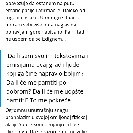
obavezuje da ostanem na putu 
emancipacije i afirmacije. Daleko od 
toga da je lako. U mnogo situacija 
moram sebi više puta naglas da 
ponavljam gore napisano. Pa ni tad 
ne uspem da se izdignem…
 Da li sam svojim tekstovima i 
emisijama ovaj grad i ljude 
koji ga čine napravio boljim? 
Da li će me pamtiti po 
dobrom? Da li će me uopšte 
pamtiti? To me pokreće
Ogromnu unutrašnju snagu 
pronalazim u svojoj omiljenoj fizičkoj 
akciji. Sportskom penjanju ili free 
climbingu. Da se razumemo, ne želim 