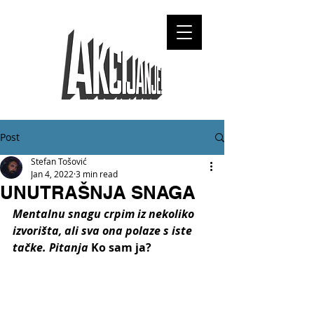
Post
Stefan Tošović
Jan 4, 2022
3 min read
UNUTRAŠNJA SNAGA
Mentalnu snagu crpim iz nekoliko 
izvorišta, ali sva ona polaze s iste 
tačke. Pitanja 
Ko sam ja?