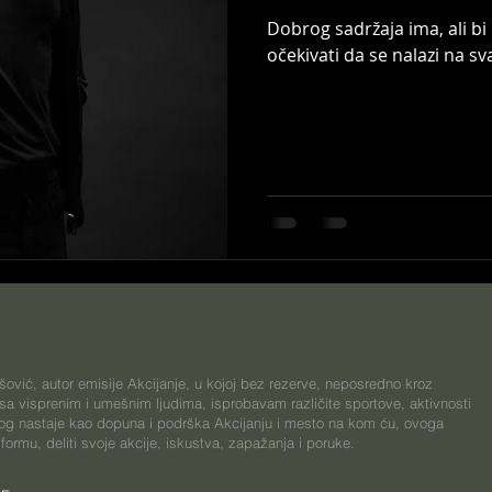
Dobrog sadržaja ima, ali bi
očekivati da se nalazi na 
ović, autor emisije Akcijanje, u kojoj bez rezerve, neposredno kroz
 sa visprenim i umešnim ljudima, isprobavam različite sportove, aktivnosti
blog nastaje kao dopuna i podrška Akcijanju i mesto na kom ću, ovoga
formu, deliti svoje akcije, iskustva, zapažanja i poruke.