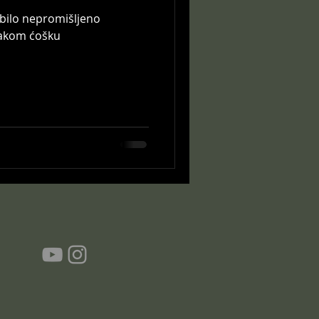
 bilo nepromišljeno
svakom ćošku