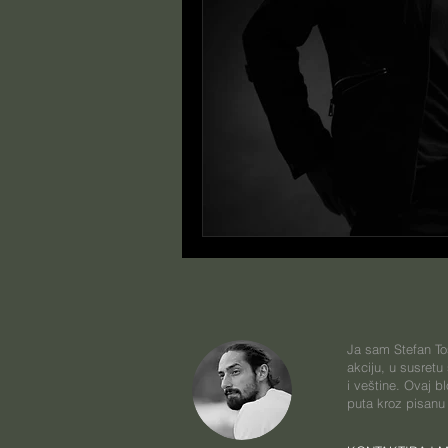
Ja sam Stefan Toš
akciju, u susretu
i veštine. Ovaj 
puta kroz pisanu 