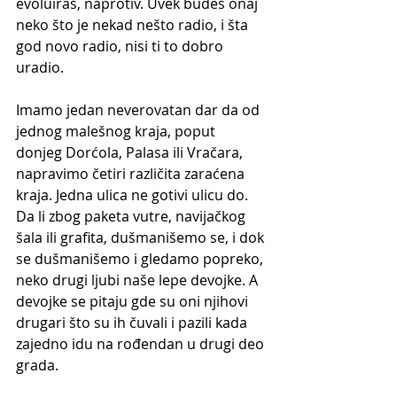
evoluiraš, naprotiv. Uvek budeš onaj 
neko što je nekad nešto radio, i šta 
god novo radio, nisi ti to dobro 
uradio. 
Imamo jedan neverovatan dar da od 
jednog malešnog kraja, poput 
donjeg Dorćola, Palasa ili Vračara, 
napravimo četiri različita zaraćena 
kraja. Jedna ulica ne gotivi ulicu do. 
Da li zbog paketa vutre, navijačkog 
šala ili grafita, dušmanišemo se, i dok 
se dušmanišemo i gledamo popreko, 
neko drugi ljubi naše lepe devojke. A 
devojke se pitaju gde su oni njihovi 
drugari što su ih čuvali i pazili kada 
zajedno idu na rođendan u drugi deo 
grada.