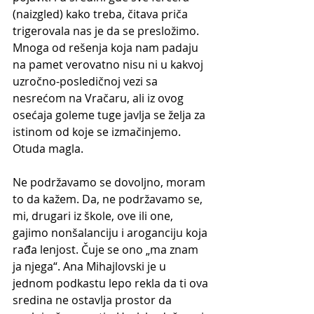
(naizgled) kako treba, čitava priča 
trigerovala nas je da se presložimo. 
Mnoga od rešenja koja nam padaju 
na pamet verovatno nisu ni u kakvoj 
uzročno-posledičnoj vezi sa 
nesrećom na Vračaru, ali iz ovog 
osećaja goleme tuge javlja se želja za 
istinom od koje se izmačinjemo. 
Otuda magla.
Ne podržavamo se dovoljno, moram 
to da kažem. Da, ne podržavamo se, 
mi, drugari iz škole, ove ili one, 
gajimo nonšalanciju i aroganciju koja 
rađa lenjost. Čuje se ono „ma znam 
ja njega“. Ana Mihajlovski je u 
jednom podkastu lepo rekla da ti ova 
sredina ne ostavlja prostor da 