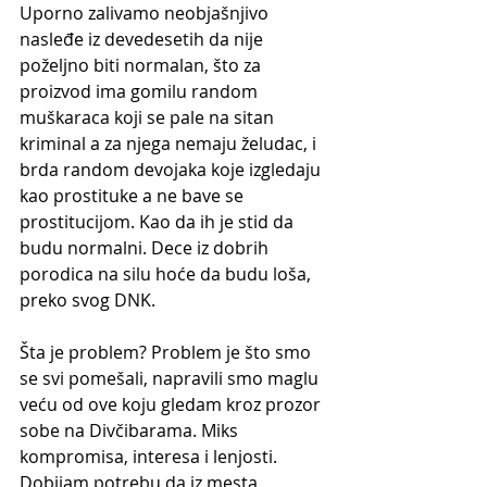
Uporno zalivamo neobjašnjivo 
nasleđe iz devedesetih da nije 
poželjno biti normalan, što za 
proizvod ima gomilu random 
muškaraca koji se pale na sitan 
kriminal a za njega nemaju želudac, i 
brda random devojaka koje izgledaju 
kao prostituke a ne bave se 
prostitucijom. Kao da ih je stid da 
budu normalni. Dece iz dobrih 
porodica na silu hoće da budu loša, 
preko svog DNK.
Šta je problem? Problem je što smo 
se svi pomešali, napravili smo maglu 
veću od ove koju gledam kroz prozor 
sobe na Divčibarama. Miks 
kompromisa, interesa i lenjosti. 
Dobijam potrebu da iz mesta 