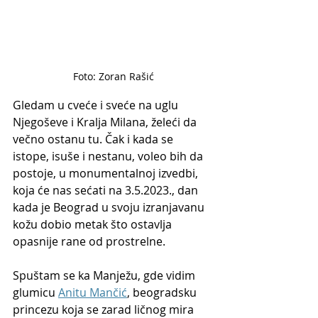
Foto: Zoran Rašić
Gledam u cveće i sveće na uglu 
Njegoševe i Kralja Milana, želeći da 
večno ostanu tu. Čak i kada se 
istope, isuše i nestanu, voleo bih da 
postoje, u monumentalnoj izvedbi, 
koja će nas sećati na 3.5.2023., dan 
kada je Beograd u svoju izranjavanu 
kožu dobio metak što ostavlja 
opasnije rane od prostrelne.
Spuštam se ka Manježu, gde vidim 
glumicu 
Anitu Mančić
, beogradsku 
princezu koja se zarad ličnog mira 