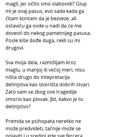
magli, jer očito smo slabovidi? Glup 
mi je ovaj pasus, evo sada kada ga 
čitam kontam da je bezveze, ali 
ostaviću ga ovde u nadi da će me 
dovesti do nekog pametnijeg pasusa. 
Posle kiše dođe duga, rekli su mi 
drugovi.
Sva moja dela, razmišljam kroz 
maglu, u manjoj ili većoj meri, nisu 
ništa drugo do intepretacija 
detinjstva kao izvorišta dobrih stvari. 
Zato sam se zbog ove tragedije 
smorio kao plovak. Jbt, kakvo je to 
detinjstvo? 
Premda se psihopata neretko ne 
može predvideti, tačnije može se 
pojaviti i u sredini gde sve fercera 