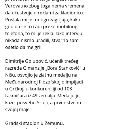
Verovatno zbog toga nema vremena 
da učestvuje u reklami za kladionicu. 
Poslala mi je mnogo zagrljaja, kako 
god da se to radi preko mobilnog 
telefona, to mi je rekla. Iako intervju 
nikada nismo uradili, stvarno sam 
osetio da me grli.
Dimitrije Golubović, učenik trećeg 
razreda Gimanzije „Bora Stanković“ u 
Nišu, osvojio je zlatnu medalju na 
Međunarodnoj filozofskoj olimpijadi 
u Grčkoj, u konkurenciji od 103 
takmičara iz 49 zemalja. Medalju je, 
kaže, posvetio Srbiji, a prvenstveno 
svojoj majci. 
Gradski stadion u Zemunu, 