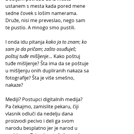
ustanem s mesta kada pored mene 
sedne čovek s lošim namerama. 
Druže, nisi me preveslao, nego sam 
te pustio. A mnogo smo pustili. 
I onda idu pitanja 
kako ja to znam
; 
ko 
sam ja da pričam
; 
zašto osuđuješ
; 
poštuj tuđe mišljenje
… Kako poštuj 
tuđe mišljenje? Šta ima da se poštuje 
u mišljenju onih dupliranih nakaza sa 
fotografije? Šta je više smešno, 
nakaze?
Mediji? Postupci digitalnih medija? 
Pa čekajmo, zamislite pekaru, čiji 
vlasnik odluči da nedelju dana 
proizvodi pecivo i deli ga svom 
narodu besplatno jer je narod u 