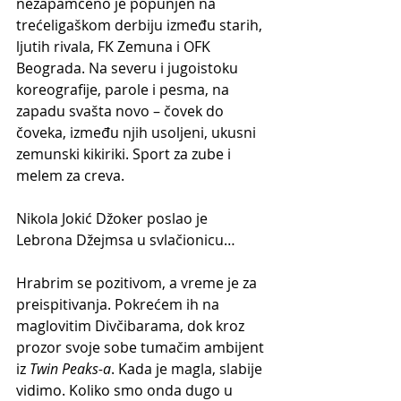
nezapamćeno je popunjen na 
trećeligaškom derbiju između starih, 
ljutih rivala, FK Zemuna i OFK 
Beograda. Na severu i jugoistoku 
koreografije, parole i pesma, na 
zapadu svašta novo – čovek do 
čoveka, između njih usoljeni, ukusni 
zemunski kikiriki. Sport za zube i 
melem za creva. 
Nikola Jokić Džoker poslao je 
Lebrona Džejmsa u svlačionicu…
Hrabrim se pozitivom, a vreme je za 
preispitivanja. Pokrećem ih na 
maglovitim Divčibarama, dok kroz 
prozor svoje sobe tumačim ambijent 
iz 
Twin Peaks-a
. Kada je magla, slabije 
vidimo. Koliko smo onda dugo u 