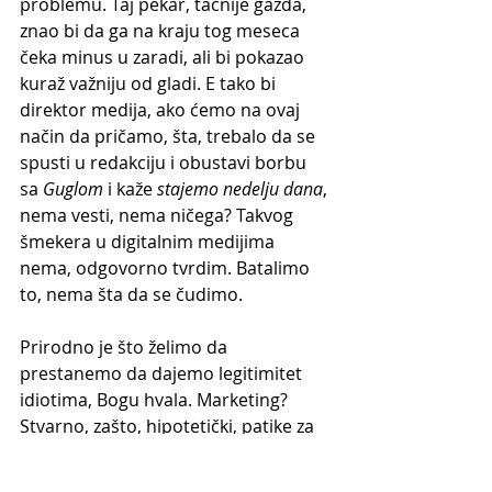
problemu. Taj pekar, tačnije gazda, 
znao bi da ga na kraju tog meseca 
čeka minus u zaradi, ali bi pokazao 
kuraž važniju od gladi. E tako bi 
direktor medija, ako ćemo na ovaj 
način da pričamo, šta, trebalo da se 
spusti u redakciju i obustavi borbu 
sa 
Guglom
 i kaže 
stajemo nedelju dana
, 
nema vesti, nema ničega? Takvog 
šmekera u digitalnim medijima 
nema, odgovorno tvrdim. Batalimo 
to, nema šta da se čudimo.
Prirodno je što želimo da 
prestanemo da dajemo legitimitet 
idiotima, Bogu hvala. Marketing? 
Stvarno, zašto, hipotetički, patike za 
trčanje ambasaduje neko ko ne trči? 
Zato što ima veliki broj pratilaca na 