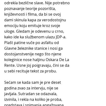
odrekla bezlične slave. Nije potrebno 
poznavanje teorije pozorišta, 
književnosti i filma, da bi se ovoj 
dami skinula kapa za verodostojnu 
emociju koju emituje kroz svoje 
uloge. Gledam je odevenu u crno, 
kako ide ka službenom ulazu JDP-a. 
Plašt patine vuče po asfaltu od 
Glavne železnike stanice i nosi ga 
dostojanstvenije nego što njene 
koleginice nose haljinu Oskara De La 
Rente. Usne joj poigravaju, čini se da 
u sebi recituje tekst za probu. 
Sećam se kada sam je pre deset 
godina zvao za intervju, nije se 
javljala. Sutradan se odazvala, 
izvinila, i rekla na koliko je proba, 
predstava i snimanja angažovana. 