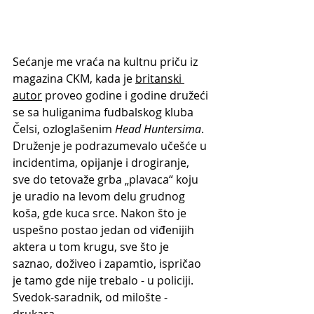
Sećanje me vraća na kultnu priču iz 
magazina CKM, kada je 
britanski 
autor
 proveo godine i godine družeći 
se sa huliganima fudbalskog kluba 
Čelsi, ozloglašenim 
Head Huntersima
. 
Druženje je podrazumevalo učešće u 
incidentima, opijanje i drogiranje, 
sve do tetovaže grba „plavaca“ koju 
je uradio na levom delu grudnog 
koša, gde kuca srce. Nakon što je 
uspešno postao jedan od viđenijih 
aktera u tom krugu, sve što je 
saznao, doživeo i zapamtio, ispričao 
je tamo gde nije trebalo - u policiji. 
Svedok-saradnik, od milošte - 
drukara.