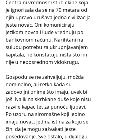
Centralni vrednosni stub ekipe koja 
je ignorisala da se na 70 metara od 
njih upravo urušava jedna civilizacija 
jeste novac. Oni komuniciraju 
jezikom novca i ljude vrednuju po 
bankovnom računu. Narihtani na 
suludu potrebu za ukrupnjavanjem 
kapitala, ne konstatuju ništa što im 
nije u neposrednom vidokrugu.
Gospodu se ne zahvaljuju, možda 
nominalno, ali retko kada su 
zadovoljni onime što imaju, uvek bi 
još. Nalik na skrhkane duše koje nisu 
razvile kapacitet za punoću ljubavi. 
Po uzoru na siromašne koji jedino 
imaju novac. Jedina istina za koju se 
čini da je mogu sažvakati jeste 
posedovanje. Sve ostalo, u dijalogu, 