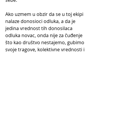
Ako uzmem u obzir da se u toj ekipi 
nalaze donosioci odluka, a da je 
jedina vrednost tih donosilaca 
odluka novac, onda nije za čuđenje 
što kao društvo nestajemo, gubimo 
svoje tragove, kolektivne vrednosti i 
smisao.
Jedina istina za koju se čini da 
je mogu sažvakati jeste 
posedovanje. Sve ostalo, u 
dijalogu, relativizuju
A onda?
Onda su se dogodili studenti. 