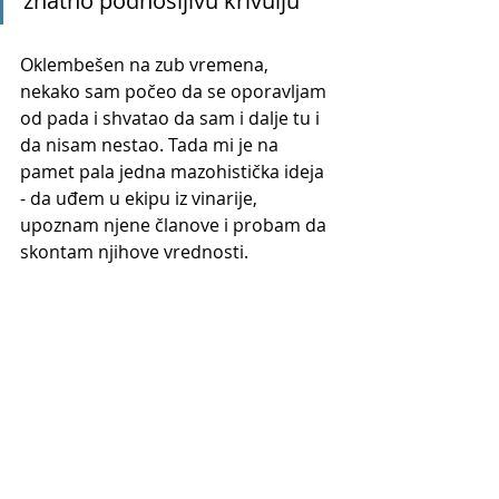
znatno podnošljivu krivulju
Oklembešen na zub vremena, 
nekako sam počeo da se oporavljam 
od pada i shvatao da sam i dalje tu i 
da nisam nestao. Tada mi je na 
pamet pala jedna mazohistička ideja 
- da uđem u ekipu iz vinarije, 
upoznam njene članove i probam da 
skontam njihove vrednosti.