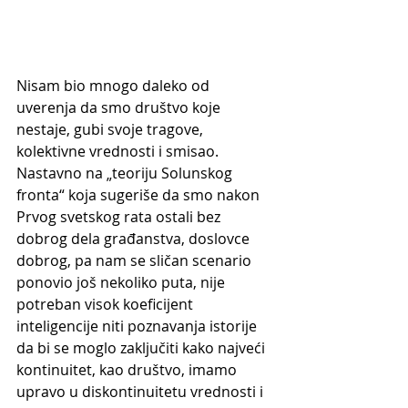
Nisam bio mnogo daleko od 
uverenja da smo društvo koje 
nestaje, gubi svoje tragove, 
kolektivne vrednosti i smisao. 
Nastavno na „teoriju Solunskog 
fronta“ koja sugeriše da smo nakon 
Prvog svetskog rata ostali bez 
dobrog dela građanstva, doslovce 
dobrog, pa nam se sličan scenario 
ponovio još nekoliko puta, nije 
potreban visok koeficijent 
inteligencije niti poznavanja istorije 
da bi se moglo zaključiti kako najveći 
kontinuitet, kao društvo, imamo 
upravo u diskontinuitetu vrednosti i 