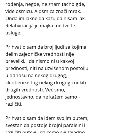
rođenja, negde, ne znam tačno gde, 
vide osmicu. A osmica znači mrak. 
Onda im lakne da kažu da nisam lak. 
Relativizacija je majka medveđe 
usluge.
Prihvatio sam da broj ljudi sa kojima 
delim zajedničke vrednosti nije 
preveliki. I da nismo ni u kakvoj 
prednosti, niti na uzvišenom postolju 
u odnosu na nekog drugog, 
sledbenike tog nekog drugog i nekih 
drugih vrednosti. Već smo, 
jednostavno, da ne kažem samo - 
različiti.
Prihvatio sam da idem svojim putem, 
svestan da postoje brojni paralelni i 
različiti putevi i da ćemo svi zajedno, 