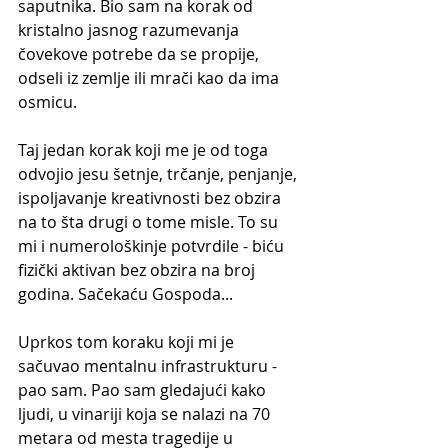
saputnika. Bio sam na korak od 
kristalno jasnog razumevanja 
čovekove potrebe da se propije, 
odseli iz zemlje ili mrači kao da ima 
osmicu.
Taj jedan korak koji me je od toga 
odvojio jesu šetnje, trčanje, penjanje, 
ispoljavanje kreativnosti bez obzira 
na to šta drugi o tome misle. To su 
mi i numerološkinje potvrdile - biću 
fizički aktivan bez obzira na broj 
godina. Sačekaću Gospoda...
Uprkos tom koraku koji mi je 
sačuvao mentalnu infrastrukturu - 
pao sam. Pao sam gledajući kako 
ljudi, u vinariji koja se nalazi na 70 
metara od mesta tragedije u 