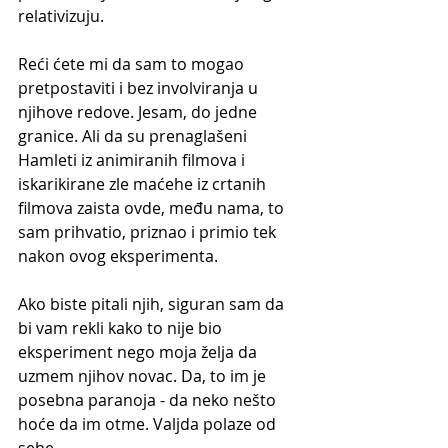
relativizuju.
Reći ćete mi da sam to mogao 
pretpostaviti i bez involviranja u 
njihove redove. Jesam, do jedne 
granice. Ali da su prenaglašeni 
Hamleti iz animiranih filmova i 
iskarikirane zle maćehe iz crtanih 
filmova zaista ovde, među nama, to 
sam prihvatio, priznao i primio tek 
nakon ovog eksperimenta.
Ako biste pitali njih, siguran sam da 
bi vam rekli kako to nije bio 
eksperiment nego moja želja da 
uzmem njihov novac. Da, to im je 
posebna paranoja - da neko nešto 
hoće da im otme. Valjda polaze od 
sebe.