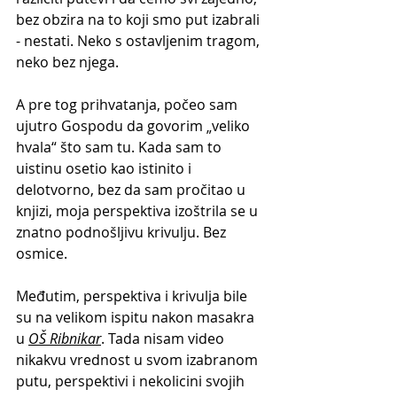
bez obzira na to koji smo put izabrali 
- nestati. Neko s ostavljenim tragom, 
neko bez njega.
A pre tog prihvatanja, počeo sam 
ujutro Gospodu da govorim „veliko 
hvala“ što sam tu. Kada sam to 
uistinu osetio kao istinito i 
delotvorno, bez da sam pročitao u 
knjizi, moja perspektiva izoštrila se u 
znatno podnošljivu krivulju. Bez 
osmice.
Međutim, perspektiva i krivulja bile 
su na velikom ispitu nakon masakra 
u 
OŠ Ribnikar
. Tada nisam video 
nikakvu vrednost u svom izabranom 
putu, perspektivi i nekolicini svojih 