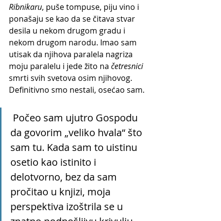
Ribnikaru
, puše tompuse, piju vino i 
ponašaju se kao da se čitava stvar 
desila u nekom drugom gradu i 
nekom drugom narodu. Imao sam 
utisak da njihova paralela nagriza 
moju paralelu i jede žito na 
četresnici
smrti svih svetova osim njihovog. 
Definitivno smo nestali, osećao sam.
Počeo sam ujutro Gospodu 
da govorim „veliko hvala“ što 
sam tu. Kada sam to uistinu 
osetio kao istinito i 
delotvorno, bez da sam 
pročitao u knjizi, moja 
perspektiva izoštrila se u 