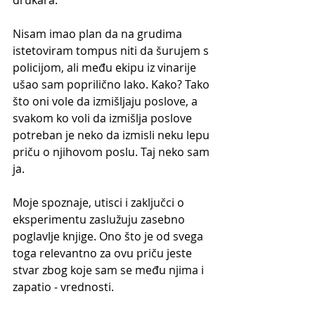
Nisam imao plan da na grudima 
istetoviram tompus niti da šurujem s 
policijom, ali među ekipu iz vinarije 
ušao sam poprilično lako. Kako? Tako 
što oni vole da izmišljaju poslove, a 
svakom ko voli da izmišlja poslove 
potreban je neko da izmisli neku lepu 
priču o njihovom poslu. Taj neko sam 
ja.
Moje spoznaje, utisci i zaključci o 
eksperimentu zaslužuju zasebno 
poglavlje knjige. Ono što je od svega 
toga relevantno za ovu priču jeste 
stvar zbog koje sam se među njima i 
zapatio - vrednosti.