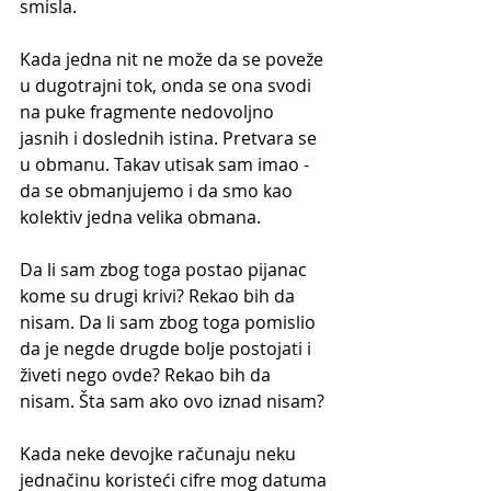
smisla. 
Kada jedna nit ne može da se poveže 
u dugotrajni tok, onda se ona svodi 
na puke fragmente nedovoljno 
jasnih i doslednih istina. Pretvara se 
u obmanu. Takav utisak sam imao - 
da se obmanjujemo i da smo kao 
kolektiv jedna velika obmana.
Da li sam zbog toga postao pijanac 
kome su drugi krivi? Rekao bih da 
nisam. Da li sam zbog toga pomislio 
da je negde drugde bolje postojati i 
živeti nego ovde? Rekao bih da 
nisam. Šta sam ako ovo iznad nisam?
Kada neke devojke računaju neku 
jednačinu koristeći cifre mog datuma 